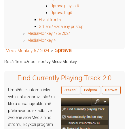
Úprava playlistů
Úprava tagů
Hrací fronta
Sdílení / vzdálený přístup
MediaMonkey 4/5/2024
MediaMonkey 4
Správa
MediaMonkey 5 / 2024
>
Rozšiřte možnosti správy MediaMonkey.
Find Currently Playing Track 2.0
Umožňuje automaticky
Stažení
Podpora
Darovat
vyhledat a zobrazit složku,
která obsahuje aktuálně
přehrávanou skladbu ve
zvolené větvi Mediálního
stromu, kdykoli program