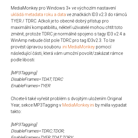
MediaMonkey pro Windows 3+ ve výchozím nastavení
ukládá metadata roku a data
ve značkách ID3 v2.3 do rámců
TYER / TDRC. Ačkoli je to obecně dobrý přístup pro
maximální kompatibilitu, někteří uživatelé mohou chtít toto
změnit, protože TDRC je normálně spojeno s tagy ID3 v2.4 a
WinAmp nebude číst pole TDRC pro tag ID3v2.3. To lze
provést úpravou souboru
.ini MediaMonkey
pomocí
následující části, která vám umožní povolit/zakázat rámce
podle libosti:
[MP3Tagging]
DisableFrames=TDAT;TDRC
EnableFrames=TYER
Chcete-li také vyřešit problém s dvojitým uložením Original
Year, sekce MP3Tagging v
MediaMonkey.ini
by měla vypadat
takto:
[MP3Tagging]
DisableFrames=TDRC;TDOR;
EnableFrames=TYER;TDAT;TORY;