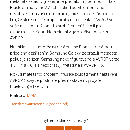
metadata skladby (název, interpret, album) pomocí funkce
Bluetooth nazvané AVRCP. Pokud se tyto informace
nezobrazují na vašem autorádiu, může to být způsobeno
tím, že stereo není kompatibilní s implementací AVRCP ve
vašem telefonu. K tomuto problému může dojít po
aktualizaci telefonu, která aktualizuje používanou verzi
AVRCP.
Například je známo, že některé paluby Pioneer, které jsou
připojeny k zařízením Samsung Galaxy, zobrazují metadata,
pokud je zařízení Samsung nakonfigurováno s AVRCP verze
1.3, 1.4 a 1.6, ale nezobrazují metadata s AVRCP 1.5.
Pokud máte tento problém, můžete zkusit změnit nastavení
AVRCP (obvykle přístupné přes nastavení vývojáře
Bluetooth) v telefonu.
Platí pro:
MMA
Translated automatically (see original)
Byl tento článek užitečný?
2
0